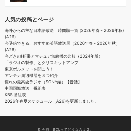
ビ
ゲ
人気の投稿とページ
ー
シ
海外からの主な日本語放送 時間順一覧 (2026年春～2026年秋)
ョ
(A26)
ン
今受信できる、おすすめ英語放送局（2026年春～2026年秋）
(A26)
今どきのHF帯アマチュア無線機の比較（2024年版）
「ラジオの製作」とクリスキットアンプ
東京ボルメットを聞こう！
アンテナ周辺機器を３つ紹介
憧れの最高級ラジオ（SONY編）【昔話】
中国国際放送 番組表
KBS 番組表
2026年春夏スケジュール（A26)を更新しました。
© 今時、BCLってどうなのよ２。