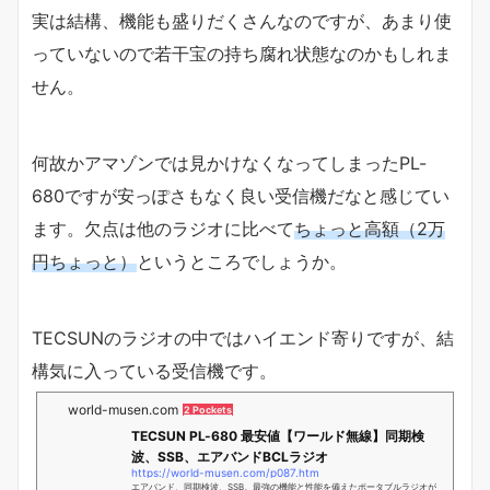
実は結構、機能も盛りだくさんなのですが、あまり使
っていないので若干宝の持ち腐れ状態なのかもしれま
せん。
何故かアマゾンでは見かけなくなってしまったPL-
680ですが安っぽさもなく良い受信機だなと感じてい
ます。欠点は他のラジオに比べて
ちょっと高額（2万
円ちょっと）
というところでしょうか。
TECSUNのラジオの中ではハイエンド寄りですが、結
構気に入っている受信機です。
world-musen.com
2 Pockets
TECSUN PL-680 最安値【ワールド無線】同期検
波、SSB、エアバンドBCLラジオ
https://world-musen.com/p087.htm
エアバンド、同期検波、SSB。最強の機能と性能を備えたポータブルラジオが