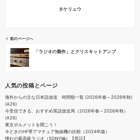
タケリュウ
前のページへ
投
「ラジオの製作」とクリスキットアンプ
稿
ナ
ビ
ゲ
人気の投稿とページ
ー
シ
海外からの主な日本語放送 時間順一覧 (2026年春～2026年秋)
ョ
(A26)
ン
今受信できる、おすすめ英語放送局（2026年春～2026年秋）
(A26)
東京ボルメットを聞こう！
今どきのHF帯アマチュア無線機の比較（2024年版）
憧れの最高級ラジオ（SONY編）【昔話】