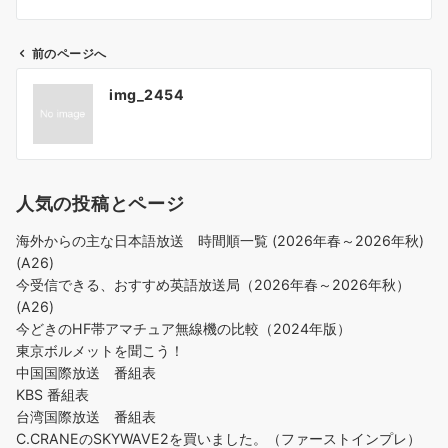
前のページへ
投
img_2454
稿
ナ
ビ
ゲ
人気の投稿とページ
ー
シ
海外からの主な日本語放送 時間順一覧 (2026年春～2026年秋)
ョ
(A26)
ン
今受信できる、おすすめ英語放送局（2026年春～2026年秋）
(A26)
今どきのHF帯アマチュア無線機の比較（2024年版）
東京ボルメットを聞こう！
中国国際放送 番組表
KBS 番組表
台湾国際放送 番組表
C.CRANEのSKYWAVE2を買いました。（ファーストインプレ）