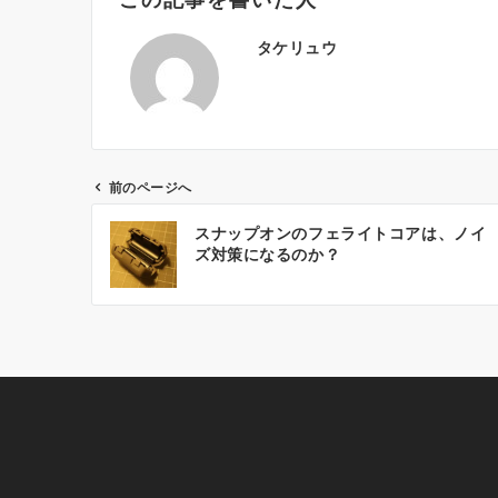
タケリュウ
前のページへ
投
スナップオンのフェライトコアは、ノイ
稿
ズ対策になるのか？
ナ
ビ
ゲ
ー
シ
ョ
ン