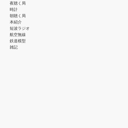
夜聴く局
時計
朝聴く局
本紹介
短波ラジオ
航空無線
鉄道模型
雑記