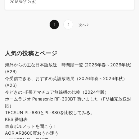
2018/09/12(水)
投
1
2
次へ
稿
の
ペ
人気の投稿とページ
ー
ジ
海外からの主な日本語放送 時間順一覧 (2026年春～2026年秋)
送
(A26)
り
今受信できる、おすすめ英語放送局（2026年春～2026年秋）
(A26)
今どきのHF帯アマチュア無線機の比較（2024年版）
ホームラジオ Panasonic RF-300BT 買いました（FM補完放送対
応）
TECSUN PL-680とPL-880を比較してみる。
KBS 番組表
東京ボルメットを聞こう！
AOR AR8600買おうか迷う