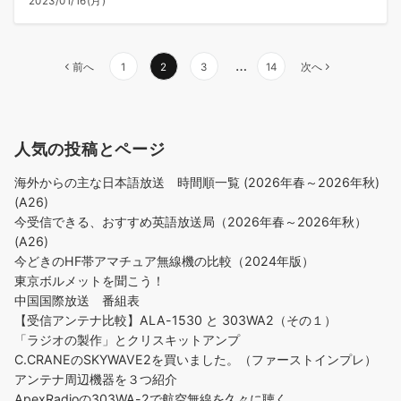
2023/01/16(月)
…
前へ
1
2
3
14
次へ
人気の投稿とページ
海外からの主な日本語放送 時間順一覧 (2026年春～2026年秋)
(A26)
今受信できる、おすすめ英語放送局（2026年春～2026年秋）
(A26)
今どきのHF帯アマチュア無線機の比較（2024年版）
東京ボルメットを聞こう！
中国国際放送 番組表
【受信アンテナ比較】ALA-1530 と 303WA2（その１）
「ラジオの製作」とクリスキットアンプ
C.CRANEのSKYWAVE2を買いました。（ファーストインプレ）
アンテナ周辺機器を３つ紹介
ApexRadioの303WA-2で航空無線を久々に聴く